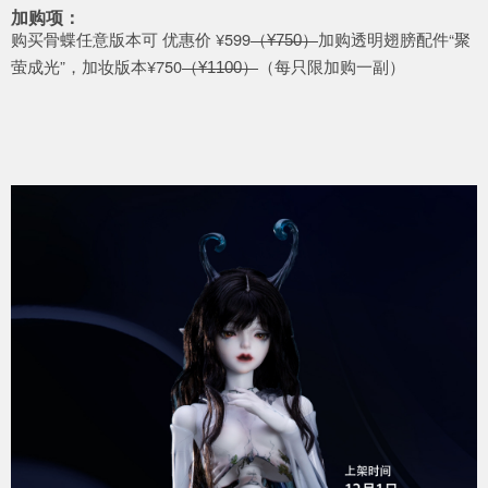
加购项：
购买骨蝶任意版本可 优惠价 ¥599
加购透明翅膀配件“聚
（¥750）
萤成光”，
加妆版本
¥750
（每只限加购一副）
（¥1100）