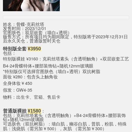
姓名：骨蝶-克莉丝塔
发售时间：2023/12/01
官图肤色：双层嵌套（墙白+透明）
贩售方式：所有项目均为期间限定，特别版将于2023年12月31日
后永久关仓，普通版暂时关仓
特别版全套
¥3950
包括：
特别版裸娃 ¥3160：克莉丝塔素头（含透明触角）+双层嵌套工艺
B4-24骨蝶特体+腰部装饰钻+随
机12mm玻璃眼
*特别版仅可选择官图肤色（墙白+透明）双抗树脂
面妆 ¥280：包含头上触角妆
全身体妆￥450
假发：GW4-35
物料：出生卡、官箱、售后卡
：
普通版裸娃
¥
1580
包括：克莉丝塔素头（含透明触角）+B4-24骨蝶特体+腰部装饰
钻+随
机12mm玻璃眼
可选肤色（双抗树脂）：墙白肌，幽谷
白肌，普肌，粉肌，特殊
肌：浅烧肌（需另加￥500），灰肌 （需另加￥300）