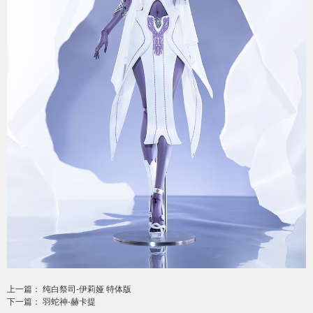
上一篇： 纯白祭司-伊莉娅 特体版
下一篇： 羽蛇神-赫卡提