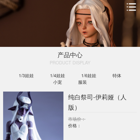
产品中心
PRODUCT DISPLAY​
1/3娃娃
1/4娃娃
1/6娃娃
特体
小宠
服装
纯白祭司-伊莉娅（人
版）
市场价：
价格：