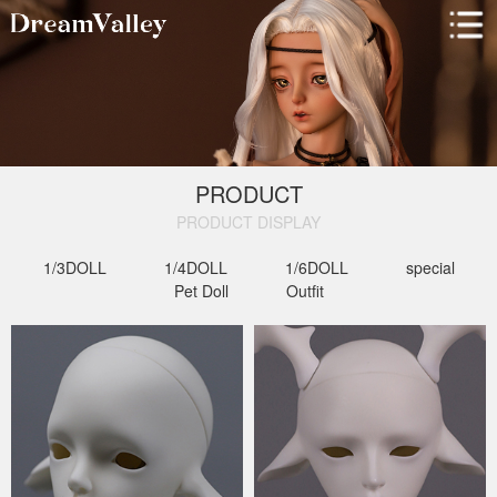
PRODUCT
PRODUCT DISPLAY​
1/3DOLL
1/4DOLL
1/6DOLL
special
Pet Doll
Outfit