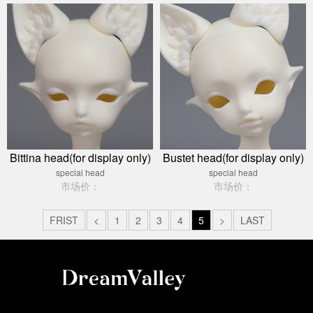
Bittina head(for display only)
Bustet head(for display only)
special head
special head
市场价：
市场价：
FRIST
<
1
2
3
4
5
>
LAST