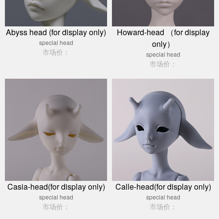
Abyss head (for display only)
Howard-head （for display
special head
only）
市场价：
special head
市场价：
Casia-head(for display only)
Calle-head(for display only)
special head
special head
市场价：
市场价：