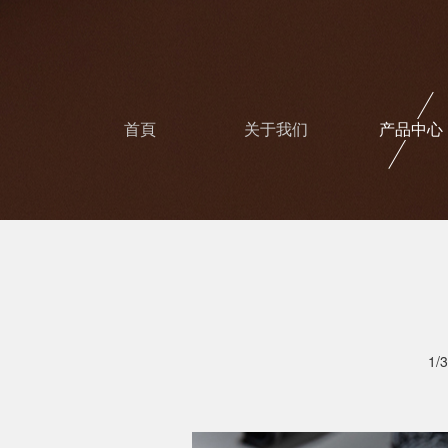
首頁
关于我们
产品中心
1/